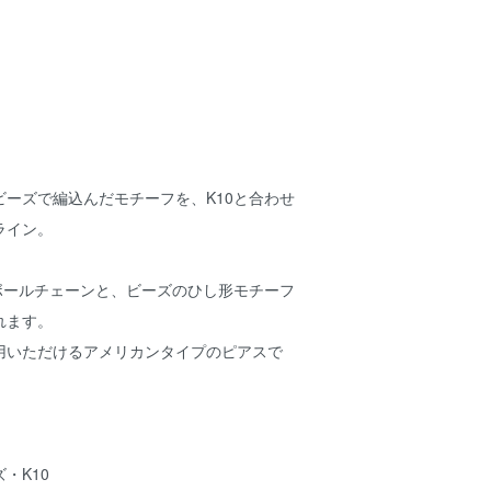
ビーズで編込んだモチーフを、K10と合わせ
ライン。
のボールチェーンと、ビーズのひし形モチーフ
れます。
用いただけるアメリカンタイプのピアスで
・K10