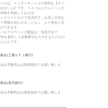
イパルは、インターネット上の便利な【デジ
ルおさいふ】です。ペイパルにクレジットカ
ド情報を登録しておけば、
Dとパスワードだけで決済完了。お店に大切な
ード情報を知らせることなく、より安全に支
いができます。
イパルアカウントの開設は、決済方法で
yPalを選択して必要事項を入力するだけなの
かんたんです。
振込(三菱ＵＦＪ銀行)
り込み手数料はお客様負担でお願い致しま
。
振込(楽天銀行)
り込み手数料はお客様負担でお願い致しま
。