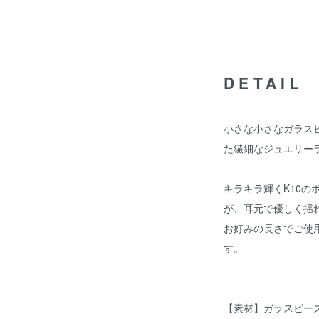
DETAIL
小さな小さなガラス
た繊細なジュエリー
キラキラ輝くK10
が、耳元で優しく揺
お好みの長さでご使
す。
【素材】ガラスビーズ