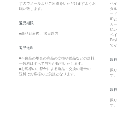
すのでメールよりご連絡をいただけますようお
ペ
願い致します。
タ
ー
I
返品期限
カ
払
■商品到着後、10日以内
ペ
Pa
で
返品送料
■不良品の場合の商品の交換や返品などの送料、
銀行
手数料はすべて当社が負担いたします。
■お客様のご都合による返品・交換の場合の
振
送料はお客様のご負担となります。
す
銀行
振
す