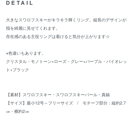
DETAIL
大きなスワロフスキーがキラキラ輝くリング。縦長のデザインが
指を綺麗に見せてくれます。
存在感のある主役リングは着けると気分が上がります☆
※色違いもあります。
クリスタル
・
モノトーン×ローズ
・グレー×パープル・
バイオレッ
ト×ブラック
【素材】スワロフスキー・スワロフスキーパール・真鍮
【サイズ】最小12号～フリーサイズ / モチーフ部分：縦約2.7
㎝・横約2㎝